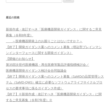
索:
最近の投稿
新規作成・改訂すべき「医療機器開発ガイダンス」に関するご意見
募集（令和8年度）
～医療機器開発上のお困りごとはないですか？～
【終了】開発ガイダンス案へのコメント募集（埋込型ブレインマシ
ンインターフェースに関する開発ガイダンス）
【開催のお知らせ】
第35回次世代医療機器・再生医療等製品評価指標検討会／
医療機器開発ガイダンス検討会合同協議会
【終了】開発ガイダンス案へのコメント募集（SaMDの品質管理シス
テム（SaMD-QMS）確立に必要なソフトウェアライフサイクルプロ
セスの要求事項に係るガイダンス作成）
【終了】※新規作成・改訂すべき「医療機器開発ガイダンス」に関
するご意見募集（令和7年度）※