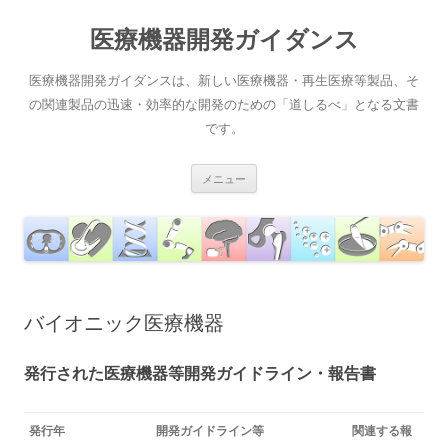
コ
ン
医療機器開発ガイダンス
テ
ン
ツ
へ
医療機器開発ガイダンスは、新しい医療機器・再生医療等製品、そ
ス
キ
の関連製品の迅速・効率的な開発のための「道しるべ」となる文書
ッ
です。
プ
メニュー
バイオニック医療機器
発行された医療機器等開発ガイドライン・報告書
発行年
開発ガイドライン等
関連する報