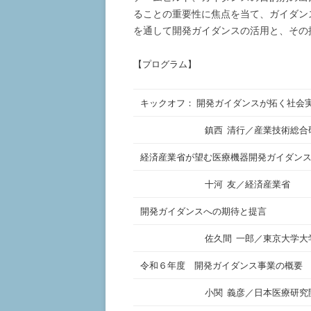
ることの重要性に焦点を当て、ガイダン
ホウ素中性子捕捉療法
を通して開発ガイダンスの活用と、その
マイクロ波乳がん診断装置
【プログラム】
キックオフ： 開発ガイダンスが拓く社会
鎮西 清行／産業技術総合
経済産業省が望む医療機器開発ガイダン
十河 友／経済産業省
開発ガイダンスへの期待と提言
佐久間 一郎／東京大学大
令和６年度 開発ガイダンス事業の概要
小関 義彦／日本医療研究