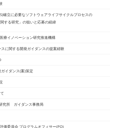
験
-QMS)確立に必要なソフトウェアライフサイクルプロセスの
に関する研究」の狙いと応募の経緯
 医療イノベーション研究推進機構
ースに関する開発ガイダンスの提案経験
D
ガイダンス(案)策定
院
いて
研究所 ガイダンス事務局
評価委員会 プログラムオフィサー(PO)