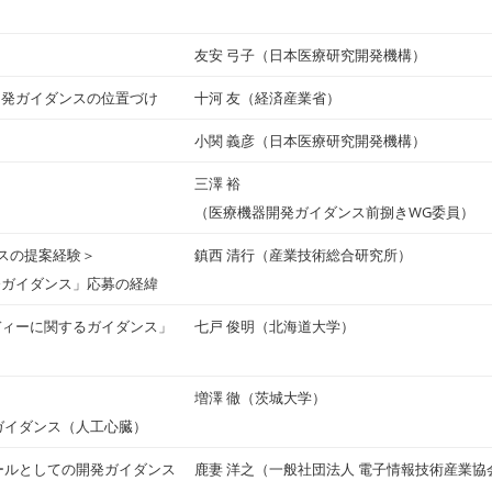
友安 弓子（日本医療研究開発機構）
開発ガイダンスの位置づけ
十河 友（経済産業省）
小関 義彦（日本医療研究開発機構）
三澤 裕
（医療機器開発ガイダンス前捌きWG委員）
スの提案経験＞
鎮西 清行（産業技術総合研究所）
発ガイダンス」応募の経緯
ディーに関するガイダンス」
七戸 俊明（北海道大学）
増澤 徹（茨城大学）
ガイダンス（人工心臓）
ールとしての開発ガイダンス
鹿妻 洋之（一般社団法人 電子情報技術産業協