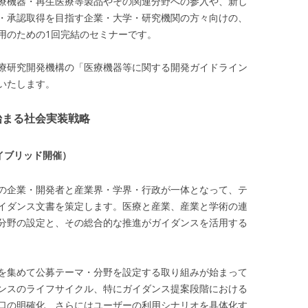
療機器・再生医療等製品やその関連分野への参入や、新し
・承認取得を目指す企業・大学・研究機関の方々向けの、
用のための1回完結のセミナーです。
療研究開発機構の「医療機器等に関する開発ガイドライン
いたします。
始まる社会実装戦略
谷（ハイブリッド開催）
の企業・開発者と産業界・学界・行政が一体となって、テ
イダンス文書を策定します。医療と産業、産業と学術の連
分野の設定と、その総合的な推進がガイダンスを活用する
を集めて公募テーマ・分野を設定する取り組みが始まって
ンスのライフサイクル、特にガイダンス提案段階における
口の明確化、さらにはユーザーの利用シナリオを具体化す