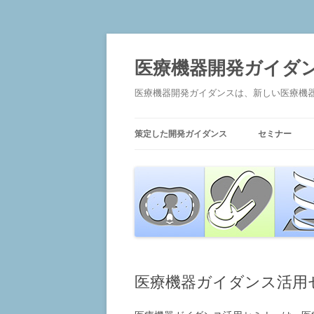
コ
ン
テ
医療機器開発ガイダ
ン
ツ
へ
医療機器開発ガイダンスは、新しい医療機
ス
キ
ッ
プ
策定した開発ガイダンス
セミナー
医療機器の研究開発におけるカダバ
ースタディー
ロボット手術器具の洗浄プロセス
医療・健康分野における行動変容を
促す医療機器プログラム
医療機器ガイダンス活用
テーラーメイド医療用診断機器
ナビゲーション医療