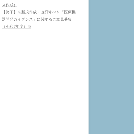
ス作成）
【終了】※新規作成・改訂すべき「医療機
器開発ガイダンス」に関するご意見募集
（令和7年度）※