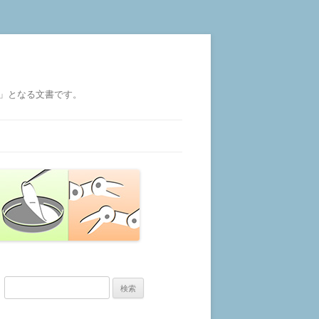
」となる文書です。
検
索: