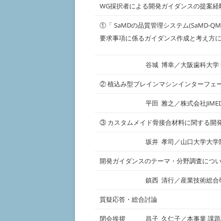
WG採択者による開発ガイダンスの提案経
①「 SaMDの品質管理システム(SaMD
要求事項に係るガイダンス作成と考え方
谷城 博幸／大阪歯科大学
② 植込み型ブレインマシンインターフェ
平田 雅之／株式会社JiME
③ カスタムメイド骨接合材料に関する開発
坂井 孝司／山口大学大学
開発ガイダンスのテーマ・分野調査につ
鎮西 清行／産業技術総合
質疑応答・総合討論
閉会挨拶
昌子 久仁子／本事業 課題