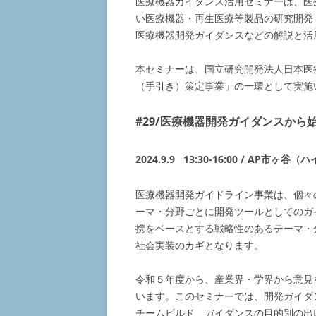
医療機器ガイダンス活用セミナーは、医
い医療機器・再生医療等製品の研究開発
バイオニック医療機器
医療機器開発ガイダンスなどの解説と活
体内埋め込み型材料
本セミナーは、国立研究開発法人日本医
（手引き）策定事業」の一環として実施
体内埋め込み型能動型機器
再生医療
#29/
医療機器開発ガイダンスから
画像診断
2024.9.9 13:30-16:00 / AP市ヶ
プラズマ応用技術
医療機器開発ガイドライン事業は、個々
運動機能回復訓練機器
ーマ・分野ごとに開発ツールとしてのガ
携をベースとする戦略性のあるテーマ・
医療用ソフトウェア
社会実装のカギとなります。
在宅用医療機器
令和５年度から、産業界・学界から意見
スマート治療室
います。このセミナーでは、開発ガイダ
チームビルド、ガイダンスの目的別の出
人工知能分野