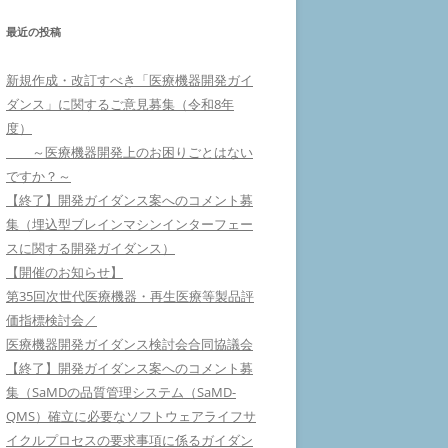
最近の投稿
新規作成・改訂すべき「医療機器開発ガイ
ダンス」に関するご意見募集（令和8年
度）
～医療機器開発上のお困りごとはない
ですか？～
【終了】開発ガイダンス案へのコメント募
集（埋込型ブレインマシンインターフェー
スに関する開発ガイダンス）
【開催のお知らせ】
第35回次世代医療機器・再生医療等製品評
価指標検討会／
医療機器開発ガイダンス検討会合同協議会
【終了】開発ガイダンス案へのコメント募
集（SaMDの品質管理システム（SaMD-
QMS）確立に必要なソフトウェアライフサ
イクルプロセスの要求事項に係るガイダン