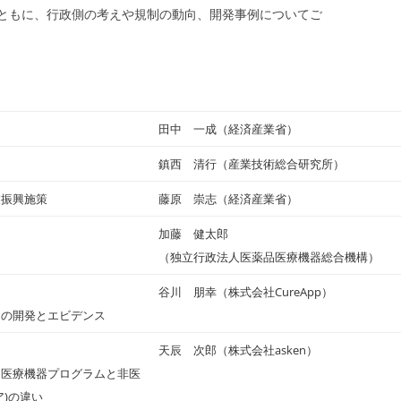
ともに、行政側の考えや規制の動向、開発事例についてご
田中 一成（経済産業省）
鎮西 清行（産業技術総合研究所）
業振興施策
藤原 崇志（経済産業省）
加藤 健太郎
（独立行政法人医薬品医療機器総合機構）
谷川 朋幸（株式会社CureApp）
リの開発とエビデンス
天辰 次郎（株式会社asken）
る医療機器プログラムと非医
ア)の違い