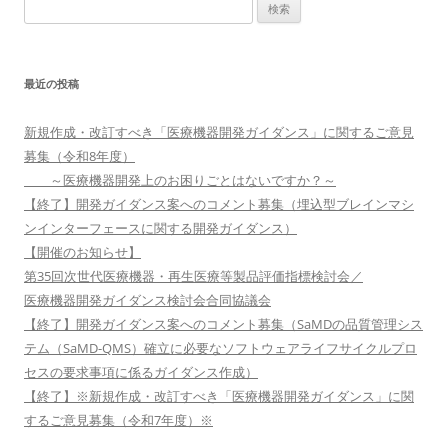
検
索:
最近の投稿
新規作成・改訂すべき「医療機器開発ガイダンス」に関するご意見
募集（令和8年度）
～医療機器開発上のお困りごとはないですか？～
【終了】開発ガイダンス案へのコメント募集（埋込型ブレインマシ
ンインターフェースに関する開発ガイダンス）
【開催のお知らせ】
第35回次世代医療機器・再生医療等製品評価指標検討会／
医療機器開発ガイダンス検討会合同協議会
【終了】開発ガイダンス案へのコメント募集（SaMDの品質管理シス
テム（SaMD-QMS）確立に必要なソフトウェアライフサイクルプロ
セスの要求事項に係るガイダンス作成）
【終了】※新規作成・改訂すべき「医療機器開発ガイダンス」に関
するご意見募集（令和7年度）※