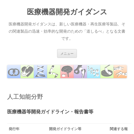
コ
ン
医療機器開発ガイダンス
テ
ン
ツ
へ
医療機器開発ガイダンスは、新しい医療機器・再生医療等製品、そ
ス
キ
の関連製品の迅速・効率的な開発のための「道しるべ」となる文書
ッ
です。
プ
メニュー
人工知能分野
医療機器等開発ガイドライン・報告書等
発行年
開発ガイドライン等
関連する報